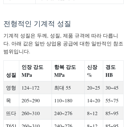
전형적인 기계적 성질
기계적 성질은 두께, 성질, 제품 규격에 따라 다릅니
다. 아래 값은 일반 상업용 공급에 대한 일반적인 참조
범위입니다.
인장 강도
항복 강도
신장
경도
성질
MPa
MPa
%
HB
영형
124–172
최대 55
20~25
30~45
목
205~290
110~180
14~20
55~75
뜨다
260~310
240~276
8~12
85~95
T651
260~310
240~276
8~12
85~95