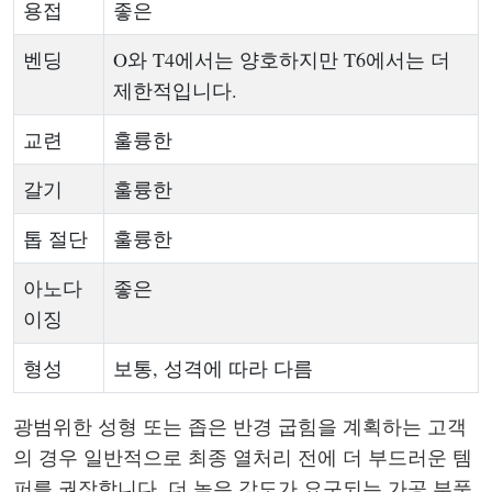
용접
좋은
벤딩
O와 T4에서는 양호하지만 T6에서는 더
제한적입니다.
교련
훌륭한
갈기
훌륭한
톱 절단
훌륭한
아노다
좋은
이징
형성
보통, 성격에 따라 다름
광범위한 성형 또는 좁은 반경 굽힘을 계획하는 고객
의 경우 일반적으로 최종 열처리 전에 더 부드러운 템
퍼를 권장합니다. 더 높은 강도가 요구되는 가공 부품