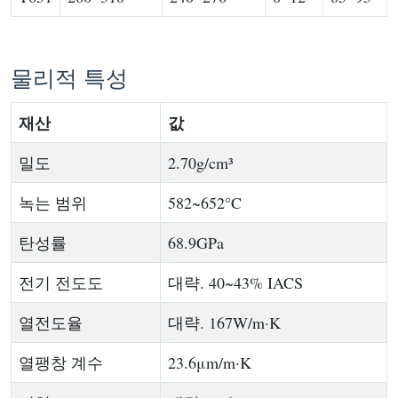
물리적 특성
재산
값
밀도
2.70g/cm³
녹는 범위
582~652°C
탄성률
68.9GPa
전기 전도도
대략. 40~43% IACS
열전도율
대략. 167W/m·K
열팽창 계수
23.6μm/m·K