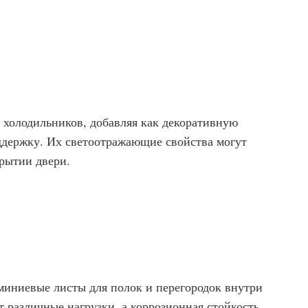
 холодильников, добавляя как декоративную
ддержку. Их светоотражающие свойства могут
крытии двери.
иниевые листы для полок и перегородок внутри
 различные нагрузки, а коррозионная стойкость