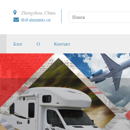
Zhengzhou, China
th@aluminio.cn
Блог
О
Контакт