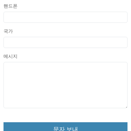
핸드폰
국가
메시지
문자 보내