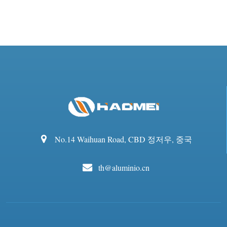
No.14 Waihuan Road, CBD 정저우, 중국
th@aluminio.cn